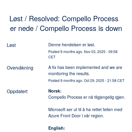
Løst / Resolved: Compello Process  
er nede / Compello Process is down
Løst
Denne hendelsen er løst.
Posted
9
months ago.
Nov
03
,
2025
-
09:58
CET
Overvåkning
A fix has been implemented and we are 
monitoring the results.
Posted
9
months ago.
Oct
29
,
2025
-
21:58
CET
Oppdatert
Norsk:
Compello Process er nå tilgjengelig igjen. 
Microsoft ser ut til å ha rettet feilen med 
Azure Front Door i vår region. 
English: