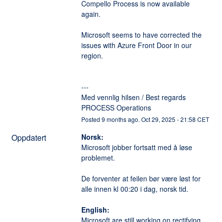
Compello Process is now available 
again. 
Microsoft seems to have corrected the 
issues with Azure Front Door in our 
region. 
---
Med vennlig hilsen / Best regards
PROCESS Operations
Posted
9
months ago.
Oct
29
,
2025
-
21:58
CET
Oppdatert
Norsk:
Microsoft jobber fortsatt med å løse 
problemet. 
De forventer at feilen bør være løst for 
alle innen kl 00:20 i dag, norsk tid. 
English:
Microsoft are still working on rectifying 